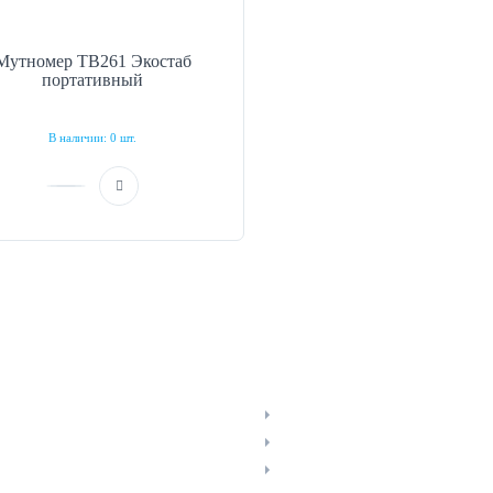
Мутномер TB261 Экостаб
портативный
В наличии: 0 шт.
ЫЙ КАБИНЕТ
НАВИГАЦИЯ
едить заказ
Прайс-лист
омления о товарах
Новости
Отзывы