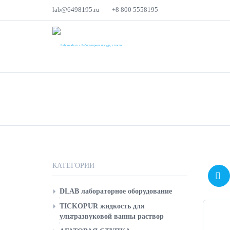
lab@6498195.ru
+8 800 5558195
КАТАЛОГ
ЛА
ЛАБОРАТОРНОЕ
ЛАБОРАТОРНО
КАТЕГОРИИ
DLAB лабораторное оборудование
Рh метр лабораторный
TICKOPUR жидкость для
ультразвуковой ванны раствор
J 80 TICKOPUR жидкость для