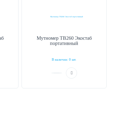
аб
Мутномер TB260 Экостаб
портативный
В наличии: 0 шт.